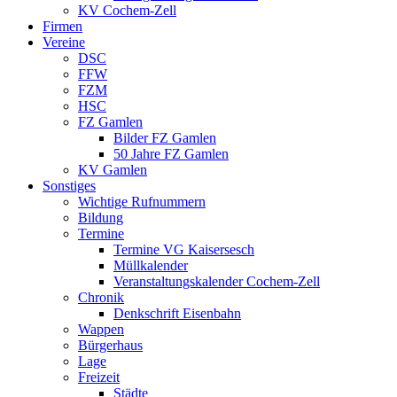
KV Cochem-Zell
Firmen
Vereine
DSC
FFW
FZM
HSC
FZ Gamlen
Bilder FZ Gamlen
50 Jahre FZ Gamlen
KV Gamlen
Sonstiges
Wichtige Rufnummern
Bildung
Termine
Termine VG Kaisersesch
Müllkalender
Veranstaltungskalender Cochem-Zell
Chronik
Denkschrift Eisenbahn
Wappen
Bürgerhaus
Lage
Freizeit
Städte