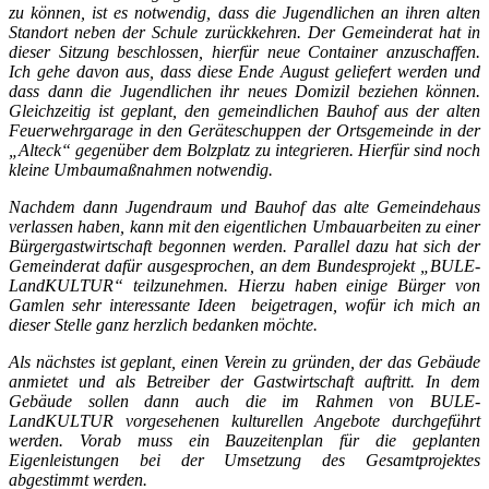
zu können, ist es notwendig, dass die Jugendlichen an ihren alten
Standort neben der Schule zurückkehren. Der Gemeinderat hat in
dieser Sitzung beschlossen, hierfür neue Container anzuschaffen.
Ich gehe davon aus, dass diese Ende August geliefert werden und
dass dann die Jugendlichen ihr neues Domizil beziehen können.
Gleichzeitig ist geplant, den gemeindlichen Bauhof aus der alten
Feuerwehrgarage in den Geräteschuppen der Ortsgemeinde in der
„Alteck“ gegenüber dem Bolzplatz zu integrieren. Hierfür sind noch
kleine Umbaumaßnahmen notwendig.
Nachdem dann Jugendraum und Bauhof das alte Gemeindehaus
verlassen haben, kann mit den eigentlichen Umbauarbeiten zu einer
Bürgergastwirtschaft begonnen werden. Parallel dazu hat sich der
Gemeinderat dafür ausgesprochen, an dem Bundesprojekt „BULE-
LandKULTUR“ teilzunehmen. Hierzu haben einige Bürger von
Gamlen sehr interessante Ideen beigetragen, wofür ich mich an
dieser Stelle ganz herzlich bedanken möchte.
Als nächstes ist geplant, einen Verein zu gründen, der das Gebäude
anmietet und als Betreiber der Gastwirtschaft auftritt. In dem
Gebäude sollen dann auch die im Rahmen von BULE-
LandKULTUR vorgesehenen kulturellen Angebote durchgeführt
werden. Vorab muss ein Bauzeitenplan für die geplanten
Eigenleistungen bei der Umsetzung des Gesamtprojektes
abgestimmt werden.