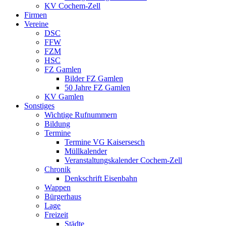
KV Cochem-Zell
Firmen
Vereine
DSC
FFW
FZM
HSC
FZ Gamlen
Bilder FZ Gamlen
50 Jahre FZ Gamlen
KV Gamlen
Sonstiges
Wichtige Rufnummern
Bildung
Termine
Termine VG Kaisersesch
Müllkalender
Veranstaltungskalender Cochem-Zell
Chronik
Denkschrift Eisenbahn
Wappen
Bürgerhaus
Lage
Freizeit
Städte