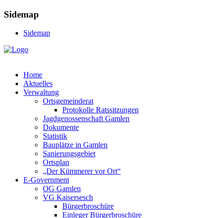
Sidemap
Sidemap
Home
Aktuelles
Verwaltung
Ortsgemeinderat
Protokolle Ratssitzungen
Jagdgenossenschaft Gamlen
Dokumente
Statistik
Bauplätze in Gamlen
Sanierungsgebiet
Ortsplan
„Der Kümmerer vor Ort“
E-Government
OG Gamlen
VG Kaisersesch
Bürgerbroschüre
Einleger Bürgerbroschüre