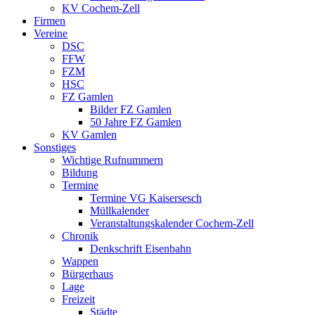
KV Cochem-Zell
Firmen
Vereine
DSC
FFW
FZM
HSC
FZ Gamlen
Bilder FZ Gamlen
50 Jahre FZ Gamlen
KV Gamlen
Sonstiges
Wichtige Rufnummern
Bildung
Termine
Termine VG Kaisersesch
Müllkalender
Veranstaltungskalender Cochem-Zell
Chronik
Denkschrift Eisenbahn
Wappen
Bürgerhaus
Lage
Freizeit
Städte