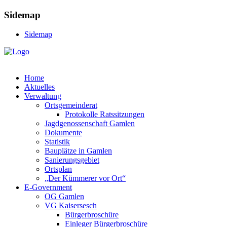
Sidemap
Sidemap
Home
Aktuelles
Verwaltung
Ortsgemeinderat
Protokolle Ratssitzungen
Jagdgenossenschaft Gamlen
Dokumente
Statistik
Bauplätze in Gamlen
Sanierungsgebiet
Ortsplan
„Der Kümmerer vor Ort“
E-Government
OG Gamlen
VG Kaisersesch
Bürgerbroschüre
Einleger Bürgerbroschüre