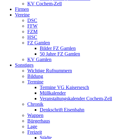
KV Cochem-Zell
Firmen
Vereine
DSC
FFW
FZM
HSC
FZ Gamlen
Bilder FZ Gamlen
50 Jahre FZ Gamlen
KV Gamlen
Sonstiges
Wichtige Rufnummern
Bildung
Termine
Termine VG Kaisersesch
Müllkalender
Veranstaltungskalender Cochem-Zell
Chronik
Denkschrift Eisenbahn
Wappen
Bürgerhaus
Lage
Freizeit
Städte