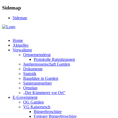
Sidemap
Sidemap
Home
Aktuelles
Verwaltung
Ortsgemeinderat
Protokolle Ratssitzungen
Jagdgenossenschaft Gamlen
Dokumente
Statistik
Bauplätze in Gamlen
Sanierungsgebiet
Ortsplan
„Der Kümmerer vor Ort“
E-Government
OG Gamlen
VG Kaisersesch
Bürgerbroschüre
Einleger Bürgerbroschüre