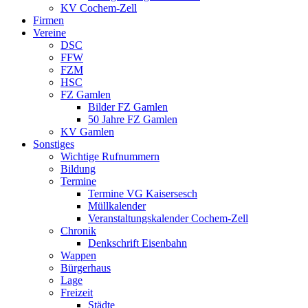
KV Cochem-Zell
Firmen
Vereine
DSC
FFW
FZM
HSC
FZ Gamlen
Bilder FZ Gamlen
50 Jahre FZ Gamlen
KV Gamlen
Sonstiges
Wichtige Rufnummern
Bildung
Termine
Termine VG Kaisersesch
Müllkalender
Veranstaltungskalender Cochem-Zell
Chronik
Denkschrift Eisenbahn
Wappen
Bürgerhaus
Lage
Freizeit
Städte